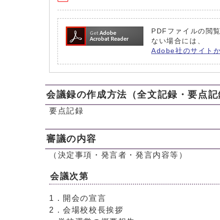
PDFファイルの閲覧
ない場合には、
Adobe社のサイト
会議録の作成方法（全文記録・要点記
要点記録
審議の内容
（決定事項・発言者・発言内容等）
会議次第
1．開会の宣言
2．会場校校長挨拶