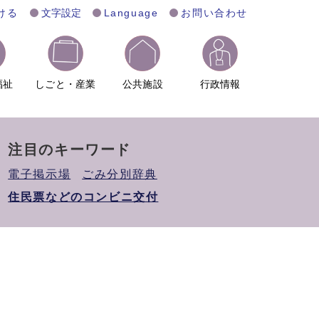
ける
文字設定
Language
お問い合わせ
福祉
しごと・産業
公共施設
行政情報
注目のキーワード
電子掲示場
ごみ分別辞典
住民票などのコンビニ交付