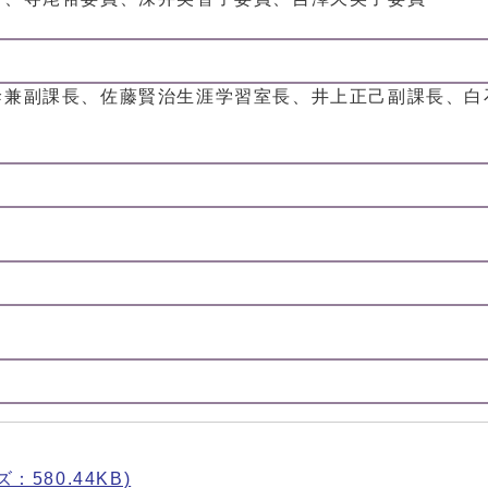
幹兼副課長、佐藤賢治生涯学習室長、井上正己副課長、白
ズ：580.44KB)