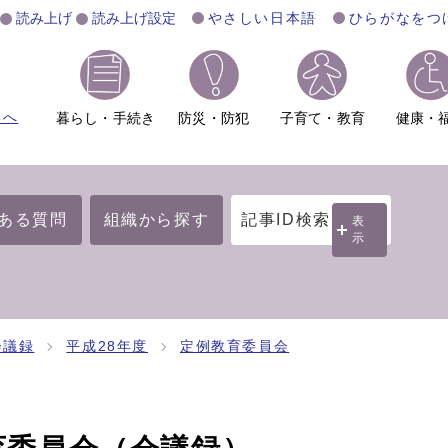
読み上げ
読み上げ設定
やさしい日本語
ひらがなをつ
ムへ
暮らし・手続き
防災・防犯
子育て・教育
健康・
ある質問
組織から探す
記事ID検索
表
示
会議録
平成28年度
定例教育委員会