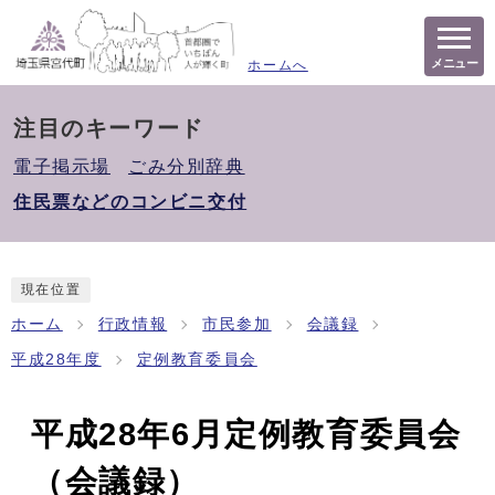
メニュー
ホームへ
注目のキーワード
電子掲示場
ごみ分別辞典
住民票などのコンビニ交付
現在位置
ホーム
行政情報
市民参加
会議録
平成28年度
定例教育委員会
平成28年6月定例教育委員会
（会議録）