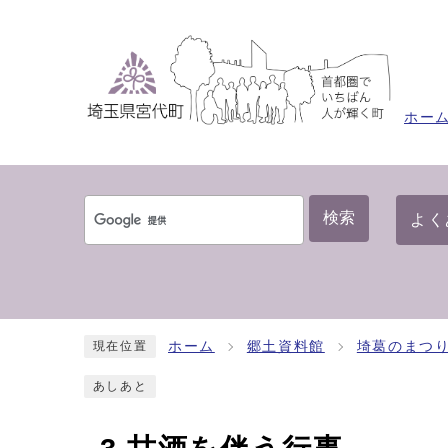
ホー
検索
よく
ホーム
郷土資料館
埼葛のまつ
現在位置
あしあと