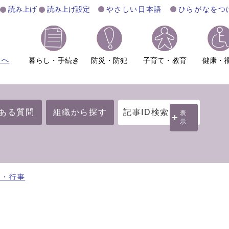
読み上げ
読み上げ設定
やさしい日本語
ひらがなをつ
ムへ
暮らし・手続き
防災・防犯
子育て・教育
健康・
ある質問
組織から探す
記事ID検索
表
示
り・行事