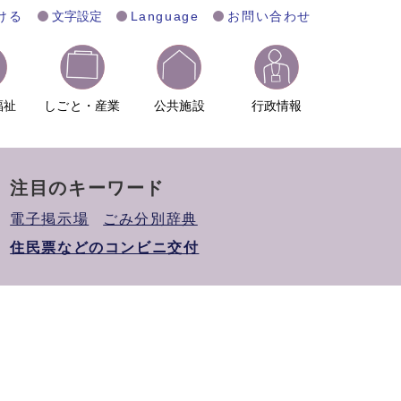
ける
文字設定
Language
お問い合わせ
福祉
しごと・産業
公共施設
行政情報
注目のキーワード
電子掲示場
ごみ分別辞典
住民票などのコンビニ交付