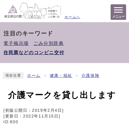
メニュー
ホームへ
注目のキーワード
電子掲示場
ごみ分別辞典
住民票などのコンビニ交付
ホーム
健康・福祉
介護保険
現在位置
介護マークを貸し出します
[初版公開日：
2019年2月4日
]
[更新日：
2022年11月15日
]
ID:830