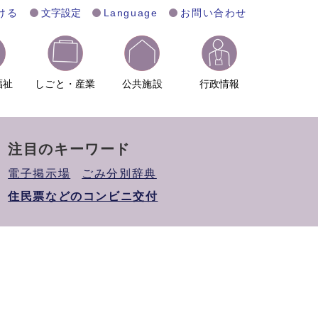
ける
文字設定
Language
お問い合わせ
福祉
しごと・産業
公共施設
行政情報
注目のキーワード
電子掲示場
ごみ分別辞典
住民票などのコンビニ交付