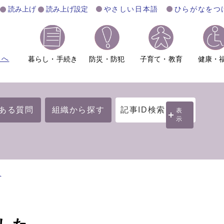
読み上げ
読み上げ設定
やさしい日本語
ひらがなをつ
ムへ
暮らし・手続き
防災・防犯
子育て・教育
健康・
ある質問
組織から探す
記事ID検索
表
示
祉