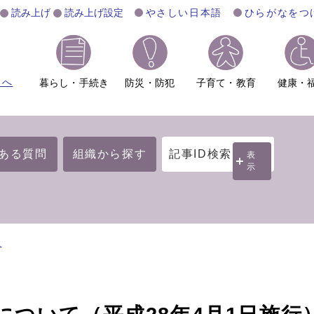
読み上げ
読み上げ設定
やさしい日本語
ひらがなをつ
ムへ
暮らし・手続き
防災・防犯
子育て・教育
健康・
ある質問
組織から探す
記事ID検索
表
示
祉