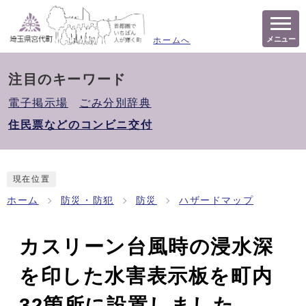
メニュー
ホームへ
注目のキーワード
電子掲示場
ごみ分別辞典
住民票などのコンビニ交付
現在位置
ホーム
防災・防犯
防災
ハザードマップ
カスリーン台風時の浸水深
を印した水害表示板を町内
32箇所に設置しました。