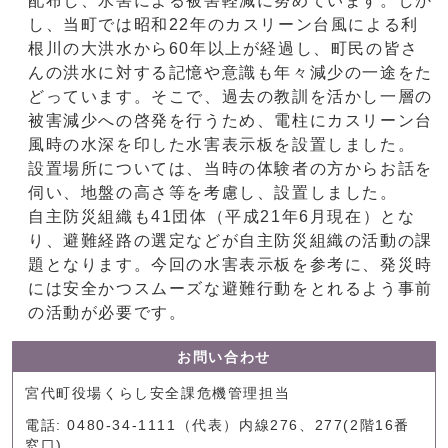
配布し、水害による被害軽減に努めています。しか
し、当町では昭和22年のカスリーン台風による利
根川の大洪水から60年以上が経過し、町民の皆さ
んの洪水に対する記憶や意識も年々減少の一途をた
どっています。そこで、過去の教訓を活かし一層の
被害減少への啓発を行うため、電柱にカスリーン台
風時の水深を印した水害表示板を設置しました。
設置場所については、当時の体験者の方からお話を
伺い、地盤の高さ等を考慮し、設置しました。
自主防災組織も41団体（平成21年6月現在）とな
り、避難経路の選定などが自主防災組織の活動の課
題となります。今回の水害表示板を参考に、発災時
には安全かつスムーズな避難行動をとれるよう事前
の活動が必要です。
お問い合わせ
宮代町役場くらし安全課危機管理担当
電話: 0480-34-1111（代表）内線276、277(2階16番
窓口)