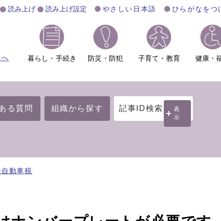
読み上げ
読み上げ設定
やさしい日本語
ひらがなをつ
ムへ
暮らし・手続き
防災・防犯
子育て・教育
健康・
ある質問
組織から探す
記事ID検索
表
示
軽自動車税