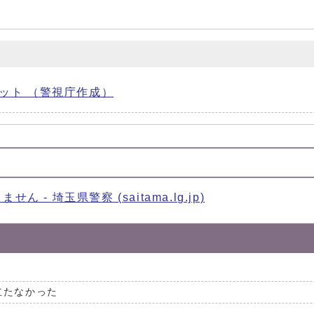
ット （警視庁作成）
 埼玉県警察 (saitama.lg.jp)
立たなかった