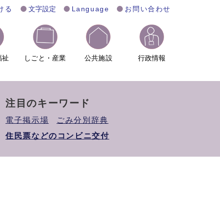
ける
文字設定
Language
お問い合わせ
福祉
しごと・産業
公共施設
行政情報
注目のキーワード
電子掲示場
ごみ分別辞典
住民票などのコンビニ交付