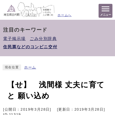
メニュー
ホームへ
注目のキーワード
電子掲示場
ごみ分別辞典
住民票などのコンビニ交付
ホーム
現在位置
【せ】 浅間様 丈夫に育て
と 願い込め
[公開日：
2019年3月28日
]
[更新日：
2019年3月28日
]
ID:11319