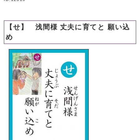
【せ】 浅間様 丈夫に育てと 願い込
め