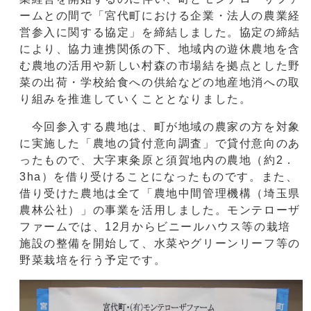
ームとの間で「宮代町における企業・法人の農業経
営参入に関する協定」を締結しました。協定の締結
により、協力連携関係の下、地域内の遊休農地を含
む農地の活用や新しい村森の市場結を拠点とした野
菜の出荷・学校給食への供給などの地産地消への取
り組みを推進していくこととなりました。
今回参入する農地は、町が地域の農家の方を対象
に実施した「農地の貸付意向調査」で貸付意向のあ
ったもので、大字東粂原と須賀地内の農地（約2．
3ha）を借り受けることになったものです。また、
借り受けた農地は全て「農地中間管理機構（埼玉県
農林公社）」の事業を活用しました。モンテローザ
ファームでは、12月からビニールハウス等の栽培
施設の整備を開始して、水菜やグリーンリーフ等の
野菜栽培を行う予定です。