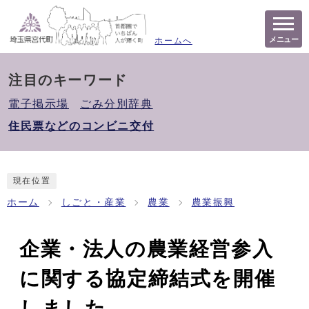
メニュー
ホームへ
注目のキーワード
電子掲示場
ごみ分別辞典
住民票などのコンビニ交付
現在位置
ホーム
しごと・産業
農業
農業振興
企業・法人の農業経営参入
に関する協定締結式を開催
しました