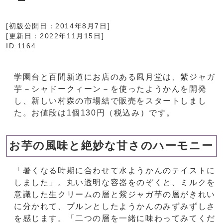
[初版公開日：
2014年8月7日
]
[更新日：
2022年11月15日
]
ID:1164
学園台と百間新道にお店のある凮月堂は、紫ジャガ
芋－シャドークィーン－を使ったようかんを開発
し、新しい村森の市場結で販売をスタートしまし
た。お値段は1個130円（税込み）です。
お芋の風味と絶妙な甘さのハーモニー
「暑くなる時期に合わせて水ようかんのテイストに
しました」。丸い透明な容器をのぞくと、ミルクを
意識した生クリームの層と紫ジャガ芋の層がきれい
に分かれて、プルンとしたようかんのみずみずしさ
を感じます。「二つの層を一緒に味わってみてくだ