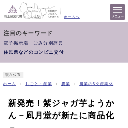
メニュー
ホームへ
注目のキーワード
電子掲示場
ごみ分別辞典
住民票などのコンビニ交付
現在位置
ホーム
しごと・産業
農業
農業の6次産業化
新発売！紫ジャガ芋ようか
ん－凮月堂が新たに商品化
－