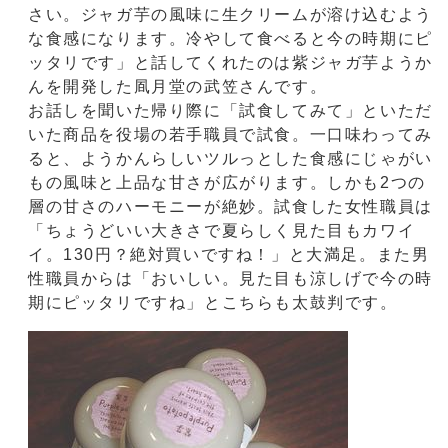
さい。ジャガ芋の風味に生クリームが溶け込むよう
な食感になります。冷やして食べると今の時期にピ
ッタリです」と話してくれたのは紫ジャガ芋ようか
んを開発した凮月堂の武笠さんです。
お話しを聞いた帰り際に「試食してみて」といただ
いた商品を役場の若手職員で試食。一口味わってみ
ると、ようかんらしいツルっとした食感にじゃがい
もの風味と上品な甘さが広がります。しかも2つの
層の甘さのハーモニーが絶妙。試食した女性職員は
「ちょうどいい大きさで夏らしく見た目もカワイ
イ。130円？絶対買いですね！」と大満足。また男
性職員からは「おいしい。見た目も涼しげで今の時
期にピッタリですね」とこちらも太鼓判です。