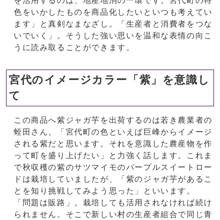
を活用するのは、地産地消の一環です。宮代町の特
色をいかしたものを商品化したいといつも考えてい
ます」と真剣なまなざし。「生産者と消費者をつな
いでいく」。そうした強い思いを温和な表情の向こ
うに読み取ることができます。
宮代のイメージカラー「紫」を意識し
て
この商品へ紫ジャガ芋を出荷するのは若き農業者の
蛭田さん。「宮代町の色といえば巨峰からイメージ
される紫だと思います。それを意識した農産物を作
って町を盛り上げたい」と力強く話します。これま
で秋収穫の紫のサツマイモのパープルスイートロー
ドは栽培していましたが、「紫のジャガ芋があるこ
とを知り挑戦してみよう思った」といいます。
「問題は販路」。栽培しても活用されなければ続け
られません。そこで新しい村の生産者組合で同じ青