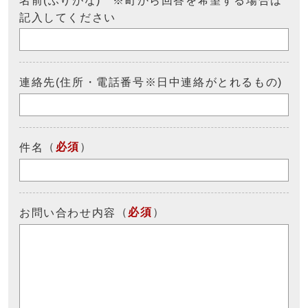
名前(ふりがな) ※町から回答を希望する場合は
記入してください
連絡先(住所・電話番号※日中連絡がとれるもの)
（
必須
）
件名
（
必須
）
お問い合わせ内容