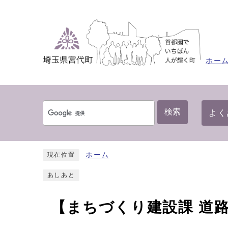
ホー
検索
よく
ホーム
現在位置
あしあと
【まちづくり建設課 道