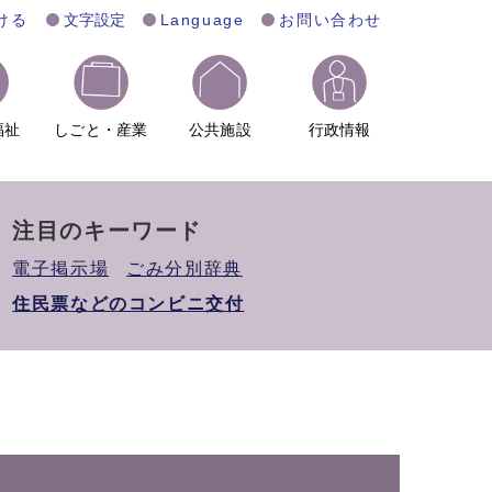
ける
文字設定
Language
お問い合わせ
福祉
しごと・産業
公共施設
行政情報
注目のキーワード
電子掲示場
ごみ分別辞典
住民票などのコンビニ交付