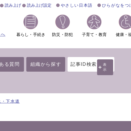
読み上げ
読み上げ設定
やさしい日本語
ひらがなをつ
ムへ
暮らし・手続き
防災・防犯
子育て・教育
健康・
ある質問
組織から探す
記事ID検索
表
示
上・下水道